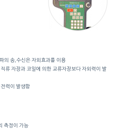
음파의 송,수신은 자외효과를 이용
 직류 자장과 코일에 의한 교류자장보다 자외력이 발
기전력이 발생함
의 측정이 가능