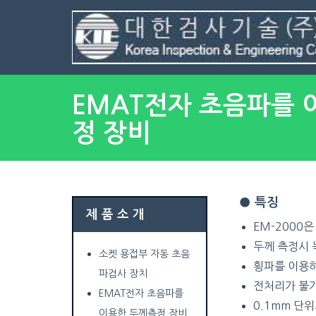
EMAT전자 초음파를 
정 장비
● 특징
제 품 소 개
EM-2000
두께 측정시 
소켓 용접부 자동 초음
횡파를 이용
파검사 장치
전처리가 불
EMAT전자 초음파를
0.1mm 단
이용한 두께측정 장비