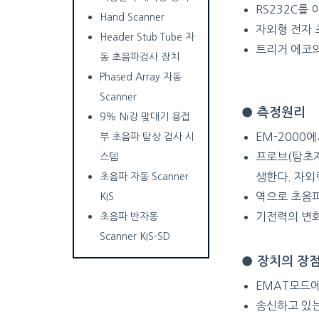
RS232C를
Hand Scanner
자외형 전자 
Header Stub Tube 자
트리거 에코
동 초음파검사 장치
Phased Array 자동
Scanner
● 측정원리
9% Ni강 맞대기 용접
EM-2000
부 초음파 탐상 검사 시
프로브(탐초자
스템
생한다. 자외
초음파 자동 Scanner
역으로 초음파
KIS
기전력의 변
초음파 반자동
Scanner KIS-SD
● 장치의 장
EMAT모드에
송신하고 있는